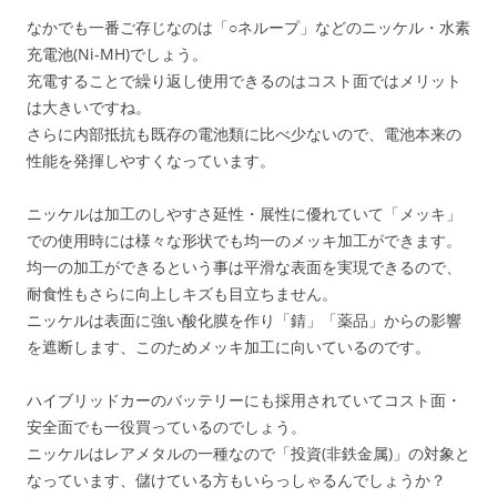
なかでも一番ご存じなのは「○ネループ」などのニッケル・水素
充電池(Ni-MH)でしょう。
充電することで繰り返し使用できるのはコスト面ではメリット
は大きいですね。
さらに内部抵抗も既存の電池類に比べ少ないので、電池本来の
性能を発揮しやすくなっています。
ニッケルは加工のしやすさ延性・展性に優れていて「メッキ」
での使用時には様々な形状でも均一のメッキ加工ができます。
均一の加工ができるという事は平滑な表面を実現できるので、
耐食性もさらに向上しキズも目立ちません。
ニッケルは表面に強い酸化膜を作り「錆」「薬品」からの影響
を遮断します、このためメッキ加工に向いているのです。
ハイブリッドカーのバッテリーにも採用されていてコスト面・
安全面でも一役買っているのでしょう。
ニッケルはレアメタルの一種なので「投資(非鉄金属)」の対象と
なっています、儲けている方もいらっしゃるんでしょうか？