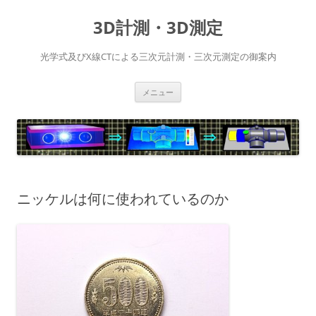
コ
ン
3D計測・3D測定
テ
ン
ツ
へ
光学式及びX線CTによる三次元計測・三次元測定の御案内
ス
キ
ッ
プ
メニュー
ニッケルは何に使われているのか