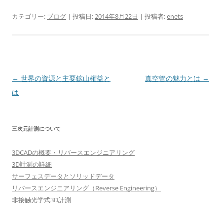
カテゴリー:
ブログ
| 投稿日:
2014年8月22日
|
投稿者:
enets
投
←
世界の資源と主要鉱山権益と
真空管の魅力とは
→
稿
は
ナ
ビ
三次元計測について
ゲ
ー
3DCADの概要・リバースエンジニアリング
シ
3D計測の詳細
ョ
サーフェスデータとソリッドデータ
リバースエンジニアリング（Reverse Engineering）
ン
非接触光学式3D計測