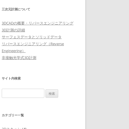
三次元計測について
3DCADの概要・リバースエンジニアリング
3D計測の詳細
サーフェスデータとソリッドデータ
リバースエンジニアリング（Reverse
Engineering）
非接触光学式3D計測
サイト内検索
検
索:
カテゴリー一覧