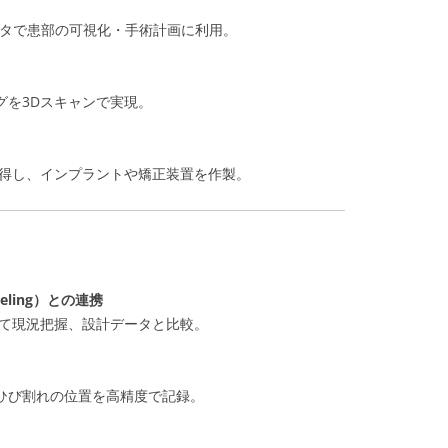
データで患部の可視化・手術計画に利用。
グを3Dスキャンで実現。
取得し、インプラントや矯正装置を作製。
Modeling）との連携
して現況把握、設計データと比較。
ひび割れの位置を高精度で記録。