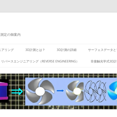
元測定の御案内
ニアリング
3D計測とは？
3D計測の詳細
サーフェスデータと
リバースエンジニアリング（REVERSE ENGINEERING）
非接触光学式3D計