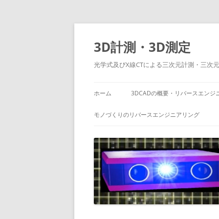
コ
ン
テ
3D計測・3D測定
ン
ツ
へ
光学式及びX線CTによる三次元計測・三次
ス
キ
ッ
プ
ホーム
3DCADの概要・リバースエンジ
モノづくりのリバースエンジニアリング