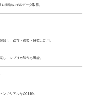
形や構造物の3Dデータ取得。
で記録し、保存・複製・研究に活用。
補完し、レプリカ製作も可能。
ア
ャンでリアルなCG制作。