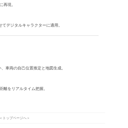
に再現。
せてデジタルキャラクターに適用。
使い、車両の自己位置推定と地図生成。
の距離をリアルタイム把握。
＜トップページへ＞