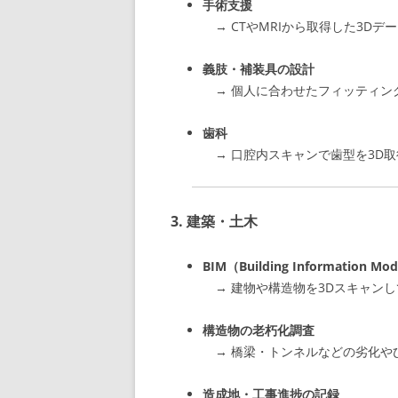
手術支援
→ CTやMRIから取得した3D
義肢・補装具の設計
→ 個人に合わせたフィッティン
歯科
→ 口腔内スキャンで歯型を3D
3.
建築・土木
BIM（Building Information 
→ 建物や構造物を3Dスキャン
構造物の老朽化調査
→ 橋梁・トンネルなどの劣化や
造成地・工事進捗の記録