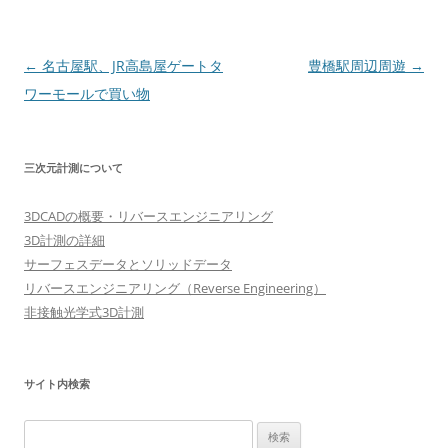
投
←
名古屋駅、JR高島屋ゲートタ
豊橋駅周辺周遊
→
稿
ワーモールで買い物
ナ
ビ
三次元計測について
ゲ
ー
3DCADの概要・リバースエンジニアリング
シ
3D計測の詳細
ョ
サーフェスデータとソリッドデータ
リバースエンジニアリング（Reverse Engineering）
ン
非接触光学式3D計測
サイト内検索
検