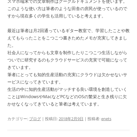
スマホ端末での文章制作はグーグルドキュメントを使います。
このような使い方は筆者のような田舎の庶民が使っているので
すから現在多くの学生も活用していると考えます。
最近は筆者は月2回通っているギター教室で、学習したことや教
えてもらったことをこつこつ書きためたメモが充実してきまし
た。
社会人になってからも文章を制作したりこつこつ生活しながら
ついでに研究するのもクラウドサービスの充実で可能になって
きています。
筆者にとっても知的生産活動の充実にクラウドは欠かせないサ
ービスになってきています。
生活の中に知的生産活動がマッチする良い環境を創造していく
ことはWindowsやMacなどPCなどのOSの繁栄と生き残りに欠
かせなくなってきていると筆者は考えています。
カテゴリー:
ブログ
| 投稿日:
2018年2月9日
|
投稿者:
enets