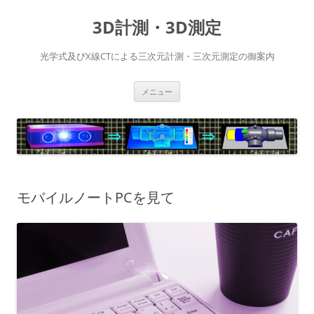
コ
ン
3D計測・3D測定
テ
ン
ツ
へ
光学式及びX線CTによる三次元計測・三次元測定の御案内
ス
キ
ッ
プ
メニュー
モバイルノートPCを見て