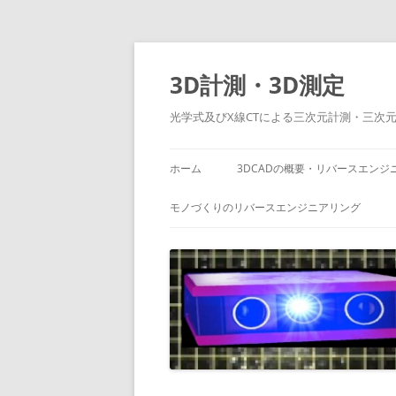
コ
ン
テ
3D計測・3D測定
ン
ツ
へ
光学式及びX線CTによる三次元計測・三次
ス
キ
ッ
プ
ホーム
3DCADの概要・リバースエンジ
モノづくりのリバースエンジニアリング