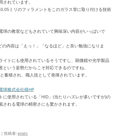
用されています。
径0.05ミリのフィラメントをこのガラス管に取り付ける技術
電球の教室などもされていて興味深い内容がいっぱいで
などの内容は「えっ！」「なるほど」と良い勉強になりま
ライトにも使用されているそうですし、顕微鏡や光学製品
産という姿勢だからこそ対応できるのですね。
りと蓄積され、職人技として発揮されています。
電球株式会社様HP
に使用されている「HID」(当たりハズレが多いですが)の
載される電球の精密さにも驚かされます。
|
投稿者:
enets