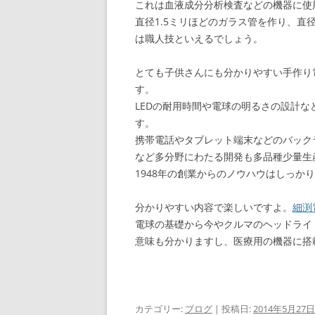
これは血液成分分析検査などの機器に使
直径1.5ミリほどのガラス管を作り、直
は職人技といえるでしょう。
とても子供さんにも分かりやすい手作り
す。
LEDの耐用時間や電球の明るさの設計
す。
携帯電話やタブレット端末などのバック
など多分野にわたる開発も多品種少量生
1948年の創業からのノウハウはしっか
分かりやすい内容で楽しいですよ。
細渕
電球の基礎から今やクルマのヘッドライト
意味も分かりますし、医療用の機器に搭
カテゴリー:
ブログ
| 投稿日:
2014年5月27日