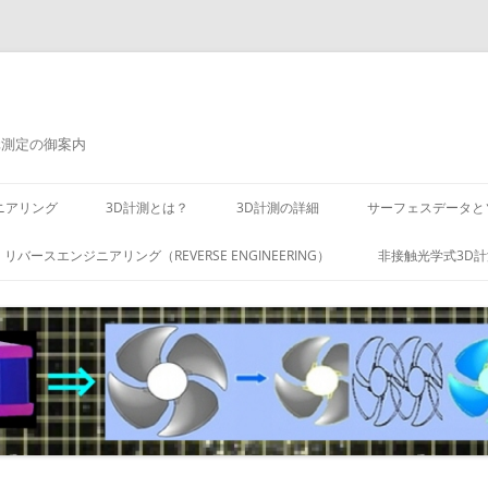
元測定の御案内
ニアリング
3D計測とは？
3D計測の詳細
サーフェスデータと
リバースエンジニアリング（REVERSE ENGINEERING）
非接触光学式3D計