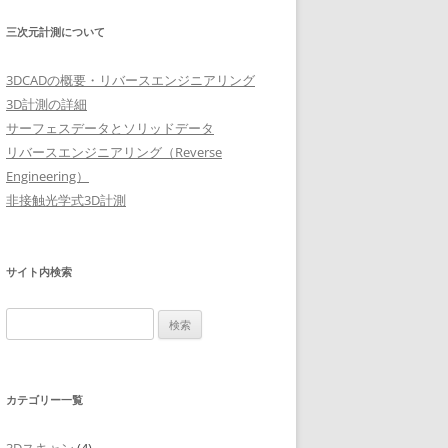
三次元計測について
3DCADの概要・リバースエンジニアリング
3D計測の詳細
サーフェスデータとソリッドデータ
リバースエンジニアリング（Reverse
Engineering）
非接触光学式3D計測
サイト内検索
検
索:
カテゴリー一覧