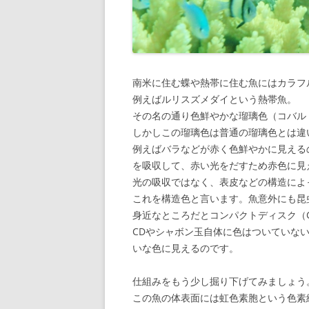
南米に住む蝶や熱帯に住む魚にはカラフ
例えばルリスズメダイという熱帯魚。
その名の通り色鮮やかな瑠璃色（コバル
しかしこの瑠璃色は普通の瑠璃色とは違
例えばバラなどが赤く色鮮やかに見える
を吸収して、赤い光をだすため赤色に見
光の吸収ではなく、表皮などの構造によ
これを構造色と言います。魚意外にも昆
身近なところだとコンパクトディスク（
CDやシャボン玉自体に色はついていな
いな色に見えるのです。
仕組みをもう少し掘り下げてみましょう
この魚の体表面には虹色素胞という色素