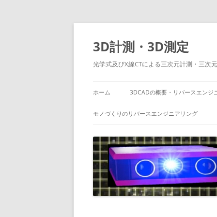
コ
ン
テ
3D計測・3D測定
ン
ツ
へ
光学式及びX線CTによる三次元計測・三次
ス
キ
ッ
プ
ホーム
3DCADの概要・リバースエンジ
モノづくりのリバースエンジニアリング