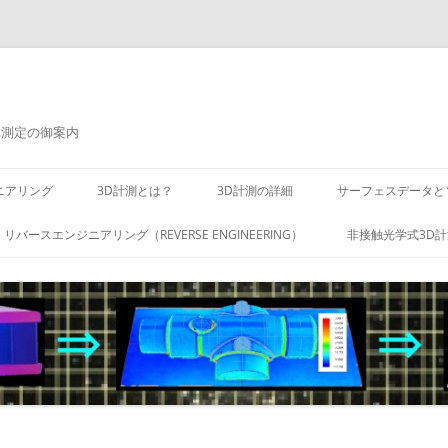
元測定の御案内
ニアリング
3D計測とは？
3D計測の詳細
サーフェスデータと
リバースエンジニアリング（REVERSE ENGINEERING）
非接触光学式3D計