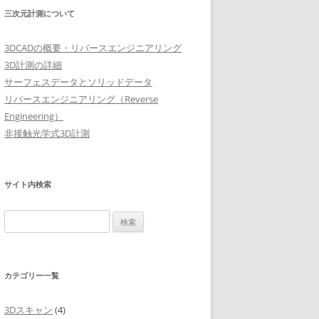
三次元計測について
3DCADの概要・リバースエンジニアリング
3D計測の詳細
サーフェスデータとソリッドデータ
リバースエンジニアリング（Reverse
Engineering）
非接触光学式3D計測
サイト内検索
検
索:
カテゴリー一覧
3Dスキャン
(4)