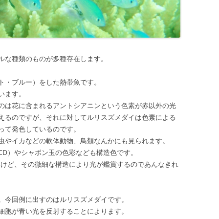
ルな種類のものが多種存在します。
ト・ブルー）をした熱帯魚です。
います。
のは花に含まれるアントシアニンという色素が赤以外の光
えるのですが、それに対してルリスズメダイは色素による
って発色しているのです。
虫やイカなどの軟体動物、鳥類なんかにも見られます。
CD）やシャボン玉の色彩なども構造色です。
いけど、その微細な構造により光が鑑賞するのであんなきれ
。今回例に出すのはルリスズメダイです。
細胞が青い光を反射することによります。