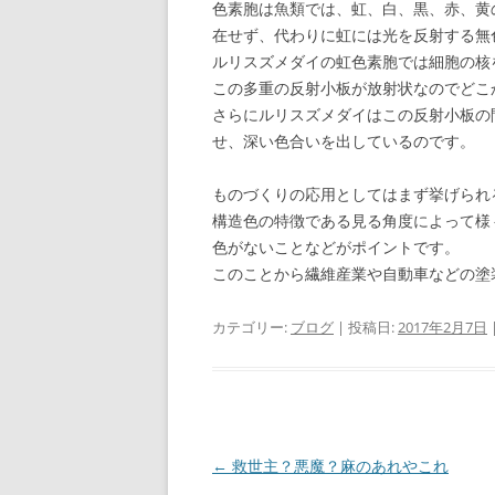
色素胞は魚類では、虹、白、黒、赤、黄
在せず、代わりに虹には光を反射する無
ルリスズメダイの虹色素胞では細胞の核
この多重の反射小板が放射状なのでどこ
さらにルリスズメダイはこの反射小板の
せ、深い色合いを出しているのです。
ものづくりの応用としてはまず挙げられ
構造色の特徴である見る角度によって様
色がないことなどがポイントです。
このことから繊維産業や自動車などの塗
カテゴリー:
ブログ
| 投稿日:
2017年2月7日
投
←
救世主？悪魔？麻のあれやこれ