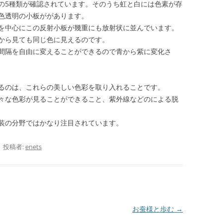
の5種類が確認されています。そのうち虹と白には色素が存
色透明の小板ががあります。
を中心にこの反射小板が幾重にも放射状に並んでいます。
から見ても同じ色に見えるのです。
間隔を自由に変えることができるので青から紫に変化さ
るのは、これらの美しい色彩を取り入れることです。
々な色彩が見ることができること、紫外線などのによる脱
装の分野ではかなり注目されています。
|
投稿者:
enets
お蚕様と歩む
→