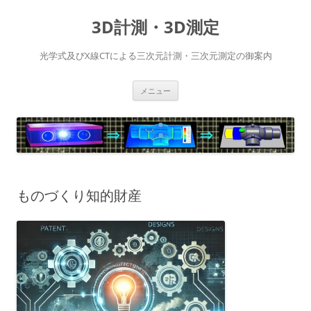
コ
ン
3D計測・3D測定
テ
ン
ツ
へ
光学式及びX線CTによる三次元計測・三次元測定の御案内
ス
キ
ッ
プ
メニュー
ものづくり知的財産