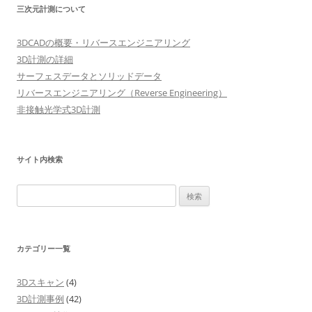
三次元計測について
ゲ
ー
3DCADの概要・リバースエンジニアリング
シ
3D計測の詳細
ョ
サーフェスデータとソリッドデータ
リバースエンジニアリング（Reverse Engineering）
ン
非接触光学式3D計測
サイト内検索
検
索:
カテゴリー一覧
3Dスキャン
(4)
3D計測事例
(42)