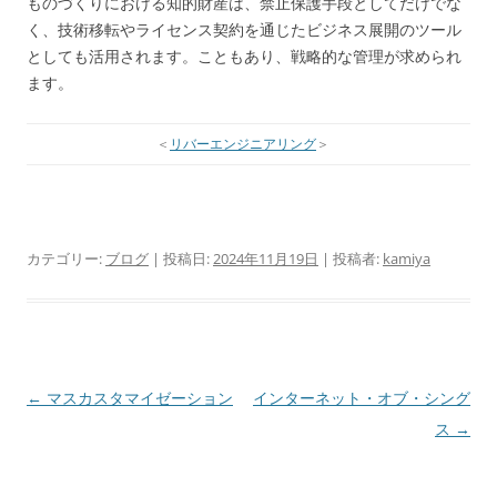
ものづくりにおける知的財産は、禁止保護手段としてだけでな
く、技術移転やライセンス契約を通じたビジネス展開のツール
としても活用されます。こともあり、戦略的な管理が求められ
ます。
＜
リバーエンジニアリング
＞
カテゴリー:
ブログ
| 投稿日:
2024年11月19日
|
投稿者:
kamiya
投
←
マスカスタマイゼーション
インターネット・オブ・シング
稿
ス
→
ナ
ビ