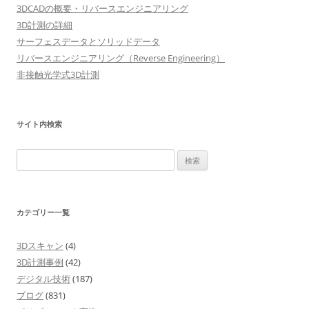
ゲ
3DCADの概要・リバースエンジニアリング
ー
3D計測の詳細
シ
サーフェスデータとソリッドデータ
リバースエンジニアリング（Reverse Engineering）
ョ
非接触光学式3D計測
ン
サイト内検索
検
索:
カテゴリー一覧
3Dスキャン
(4)
3D計測事例
(42)
デジタル技術
(187)
ブログ
(831)