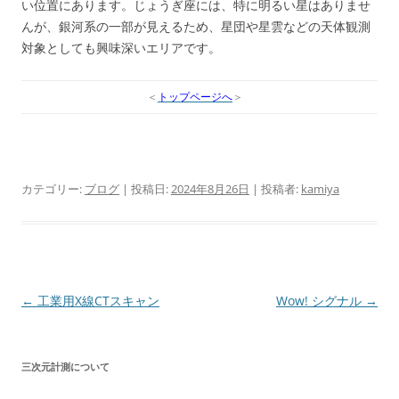
い位置にあります。じょうぎ座には、特に明るい星はありませ
んが、銀河系の一部が見えるため、星団や星雲などの天体観測
対象としても興味深いエリアです。
＜
トップページへ
＞
カテゴリー:
ブログ
| 投稿日:
2024年8月26日
|
投稿者:
kamiya
投
←
工業用X線CTスキャン
Wow! シグナル
→
稿
ナ
三次元計測について
ビ