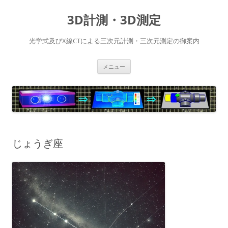
コ
ン
3D計測・3D測定
テ
ン
ツ
へ
光学式及びX線CTによる三次元計測・三次元測定の御案内
ス
キ
ッ
プ
メニュー
じょうぎ座