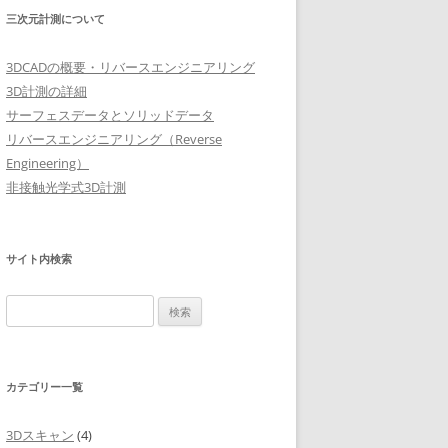
三次元計測について
3DCADの概要・リバースエンジニアリング
3D計測の詳細
サーフェスデータとソリッドデータ
リバースエンジニアリング（Reverse
Engineering）
非接触光学式3D計測
サイト内検索
検
索:
カテゴリー一覧
3Dスキャン
(4)