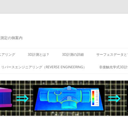
元測定の御案内
ニアリング
3D計測とは？
3D計測の詳細
サーフェスデータと
リバースエンジニアリング（REVERSE ENGINEERING）
非接触光学式3D計