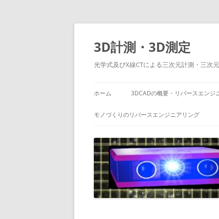
コ
ン
テ
3D計測・3D測定
ン
ツ
へ
光学式及びX線CTによる三次元計測・三次
ス
キ
ッ
プ
ホーム
3DCADの概要・リバースエンジ
モノづくりのリバースエンジニアリング