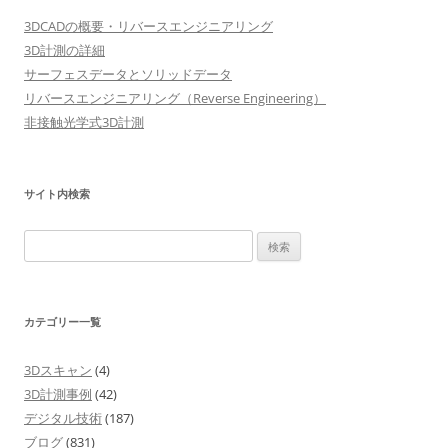
ゲ
3DCADの概要・リバースエンジニアリング
ー
3D計測の詳細
シ
サーフェスデータとソリッドデータ
リバースエンジニアリング（Reverse Engineering）
ョ
非接触光学式3D計測
ン
サイト内検索
検
索:
カテゴリー一覧
3Dスキャン
(4)
3D計測事例
(42)
デジタル技術
(187)
ブログ
(831)