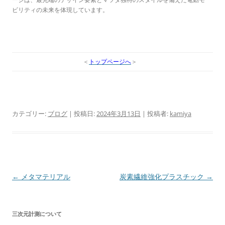
ビリティの未来を体現しています。
＜
トップページへ
＞
カテゴリー:
ブログ
| 投稿日:
2024年3月13日
|
投稿者:
kamiya
投
←
メタマテリアル
炭素繊維強化プラスチック
→
稿
ナ
三次元計測について
ビ