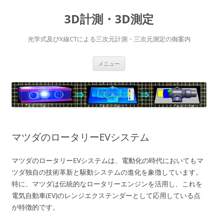
コ
ン
3D計測・3D測定
テ
ン
ツ
へ
光学式及びX線CTによる三次元計測・三次元測定の御案内
ス
キ
ッ
プ
メニュー
マツダのロータリーEVシステム
マツダのロータリーEVシステムは、電動化の時代においてもマ
ツダ独自の技術革新と駆動システムの進化を象徴しています。
特に、マツダは伝統的なロータリーエンジンを活用し、これを
電気自動車(EV)のレンジエクステンダーとして応用している点
が特徴的です。