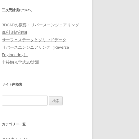
三次元計測について
3DCADの概要・リバースエンジニアリング
3D計測の詳細
サーフェスデータとソリッドデータ
リバースエンジニアリング（Reverse
Engineering）
非接触光学式3D計測
サイト内検索
検
索:
カテゴリー一覧