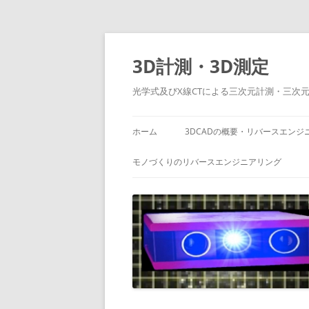
コ
ン
テ
3D計測・3D測定
ン
ツ
へ
光学式及びX線CTによる三次元計測・三次
ス
キ
ッ
プ
ホーム
3DCADの概要・リバースエンジ
モノづくりのリバースエンジニアリング