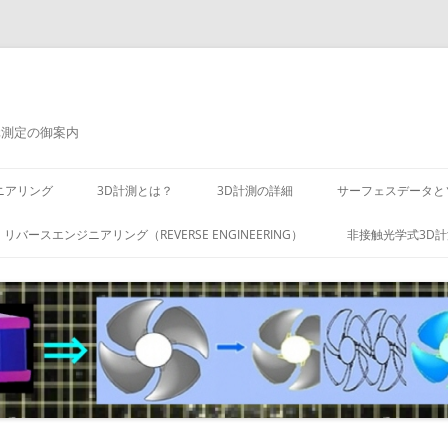
元測定の御案内
ニアリング
3D計測とは？
3D計測の詳細
サーフェスデータと
リバースエンジニアリング（REVERSE ENGINEERING）
非接触光学式3D計