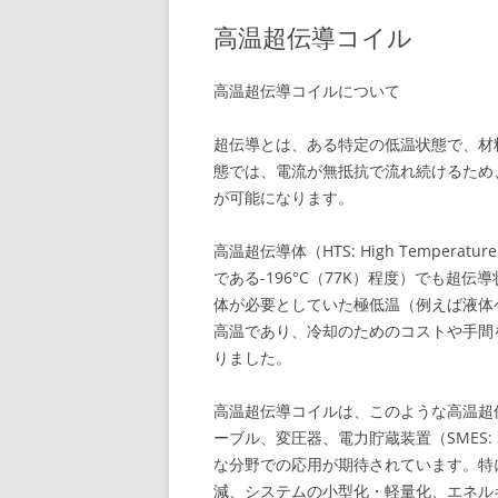
高温超伝導コイル
高温超伝導コイルについて
超伝導とは、ある特定の低温状態で、材
態では、電流が無抵抗で流れ続けるため
が可能になります。
高温超伝導体（HTS: High Temperat
である-196°C（77K）程度）でも
体が必要としていた極低温（例えば液体ヘ
高温であり、冷却のためのコストや手間
りました。
高温超伝導コイルは、このような高温超
ーブル、変圧器、電力貯蔵装置（SMES: Superc
な分野での応用が期待されています。特
減、システムの小型化・軽量化、エネル