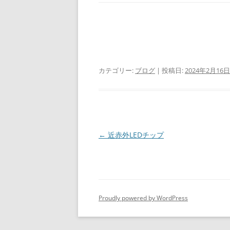
カテゴリー:
ブログ
| 投稿日:
2024年2月16日
投
←
近赤外LEDチップ
稿
ナ
ビ
ゲ
Proudly powered by WordPress
ー
シ