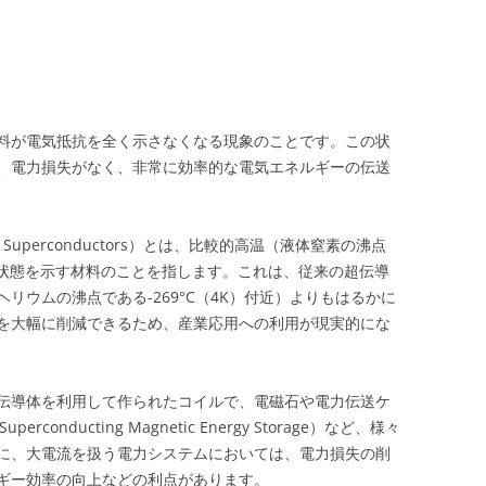
料が電気抵抗を全く示さなくなる現象のことです。この状
、電力損失がなく、非常に効率的な電気エネルギーの伝送
ure Superconductors）とは、比較的高温（液体窒素の沸点
超伝導状態を示す材料のことを指します。これは、従来の超伝導
リウムの沸点である-269°C（4K）付近）よりもはるかに
を大幅に削減できるため、産業応用への利用が現実的にな
伝導体を利用して作られたコイルで、電磁石や電力伝送ケ
onducting Magnetic Energy Storage）など、様々
に、大電流を扱う電力システムにおいては、電力損失の削
ギー効率の向上などの利点があります。