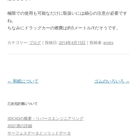
極限での使用も可能なだけに取扱いには細心の注意が必要です
ね。
ちなみにドラッグカーの燃費は約5メートル/ℓだそうです。
カテゴリー:
ブログ
| 投稿日:
2014年4月15日
|
投稿者:
enets
投
←
和紙について
ゴムのいろいろ
→
稿
ナ
三次元計測について
ビ
ゲ
3DCADの概要・リバースエンジニアリング
ー
3D計測の詳細
シ
サーフェスデータとソリッドデータ