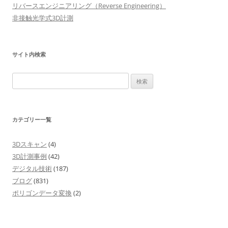
リバースエンジニアリング（Reverse Engineering）
ョ
非接触光学式3D計測
ン
サイト内検索
検
索:
カテゴリー一覧
3Dスキャン
(4)
3D計測事例
(42)
デジタル技術
(187)
ブログ
(831)
ポリゴンデータ変換
(2)