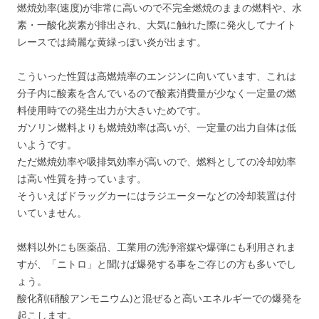
燃焼効率(速度)が非常に高いので不完全燃焼のままの燃料や、水
素・一酸化炭素が排出され、大気に触れた際に発火してナイト
レースでは綺麗な黄緑っぽい炎が出ます。
こういった性質は高燃焼率のエンジンに向いています、これは
分子内に酸素を含んでいるので酸素消費量が少なく一定量の燃
料使用時での発生出力が大きいためです。
ガソリン燃料よりも燃焼効率は高いが、一定量の出力自体は低
いようです。
ただ燃焼効率や吸排気効率が高いので、燃料としての冷却効率
は高い性質を持っています。
そういえばドラッグカーにはラジエーターなどの冷却装置は付
いていません。
燃料以外にも医薬品、工業用の洗浄溶媒や爆弾にも利用されま
すが、「ニトロ」と聞けば爆発する事をご存じの方も多いでし
ょう。
酸化剤(硝酸アンモニウム)と混ぜると高いエネルギーでの爆発を
起こします。