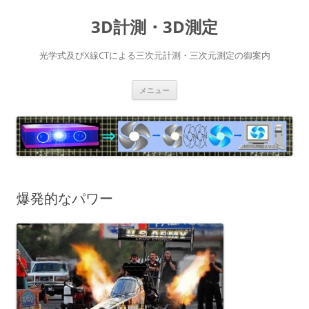
コ
ン
3D計測・3D測定
テ
ン
ツ
へ
光学式及びX線CTによる三次元計測・三次元測定の御案内
ス
キ
ッ
プ
メニュー
爆発的なパワー