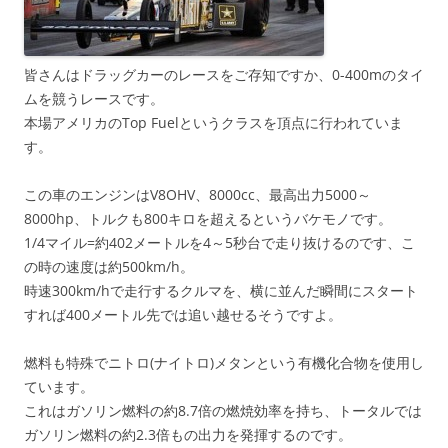
皆さんはドラッグカーのレースをご存知ですか、0-400mのタイ
ムを競うレースです。
本場アメリカのTop Fuelというクラスを頂点に行われていま
す。
この車のエンジンはV8OHV、8000cc、最高出力5000～
8000hp、トルクも800キロを超えるというバケモノです。
1/4マイル=約402メートルを4～5秒台で走り抜けるのです、こ
の時の速度は約500km/h。
時速300km/hで走行するクルマを、横に並んだ瞬間にスタート
すれば400メートル先では追い越せるそうですよ。
燃料も特殊でニトロ(ナイトロ)メタンという有機化合物を使用し
ています。
これはガソリン燃料の約8.7倍の燃焼効率を持ち、トータルでは
ガソリン燃料の約2.3倍もの出力を発揮するのです。