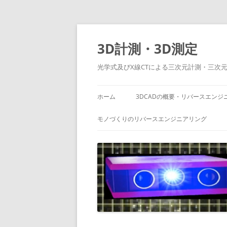
コ
ン
テ
3D計測・3D測定
ン
ツ
へ
光学式及びX線CTによる三次元計測・三次
ス
キ
ッ
プ
ホーム
3DCADの概要・リバースエンジ
モノづくりのリバースエンジニアリング