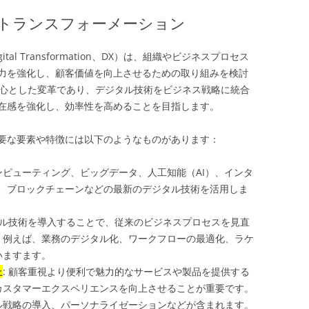
トランスフォーメーション
l Transformation、DX）は、組織やビジネスプロセス
力を強化し、顧客価値を向上させるための取り組みを検討
中心とした変革であり、デジタル技術をビジネス戦略に統合
在感を強化し、効率性を高めることを目指します。
要な要素や特徴には以下のようなものがあります：
ンピューティング、ビッグデータ、人工知能（AI）、インタ
）、ブロックチェーンなどの最新のデジタル技術を活用しま
ジタル技術を導入することで、従来のビジネスプロセスを見直
。例えば、業務のデジタル化、ワークフローの最適化、ラケ
いますます。
上
: 顧客重視より便利で魅力的なサービスや製品を提供する
カスタマーエクスペリエンスを向上させることが重要です。
ル戦略の導入、パーソナライゼーションなどが含まれます。