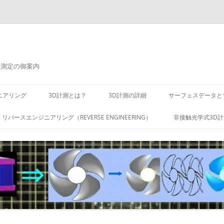
元測定の御案内
ニアリング
3D計測とは？
3D計測の詳細
サーフェスデータと
リバースエンジニアリング（REVERSE ENGINEERING）
非接触光学式3D計