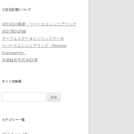
三次元計測について
3DCADの概要・リバースエンジニアリング
3D計測の詳細
サーフェスデータとソリッドデータ
リバースエンジニアリング（Reverse
Engineering）
非接触光学式3D計測
サイト内検索
検
索:
カテゴリー一覧