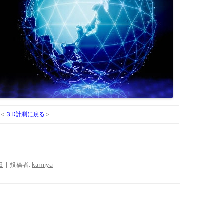
＜
３D計測に戻る
＞
日
|
投稿者:
kamiya