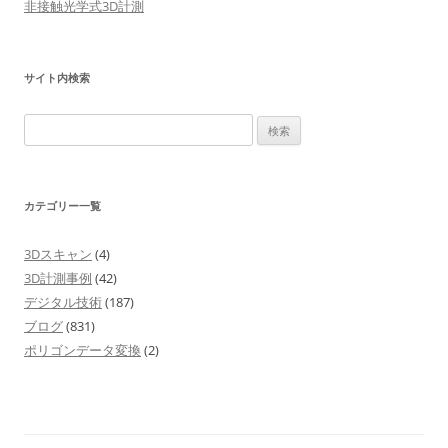
非接触光学式3D計測
ン
サイト内検索
検
索:
カテゴリー一覧
3Dスキャン
(4)
3D計測事例
(42)
デジタル技術
(187)
ブログ
(831)
ポリゴンデータ変換
(2)