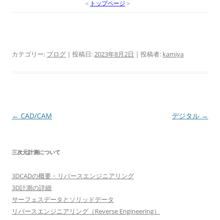
＜
トップページ
＞
カテゴリー:
ブログ
| 投稿日:
2023年8月2日
|
投稿者:
kamiya
投
←
CAD/CAM
デジタル
→
稿
ナ
三次元計測について
ビ
ゲ
3DCADの概要・リバースエンジニアリング
ー
3D計測の詳細
シ
サーフェスデータとソリッドデータ
リバースエンジニアリング（Reverse Engineering）
ョ