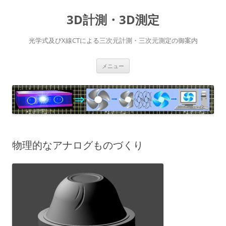
コ
ン
3D計測・3D測定
テ
ン
ツ
へ
光学式及びX線CTによる三次元計測・三次元測定の御案内
ス
キ
ッ
プ
メニュー
物理的なアナログものづくり