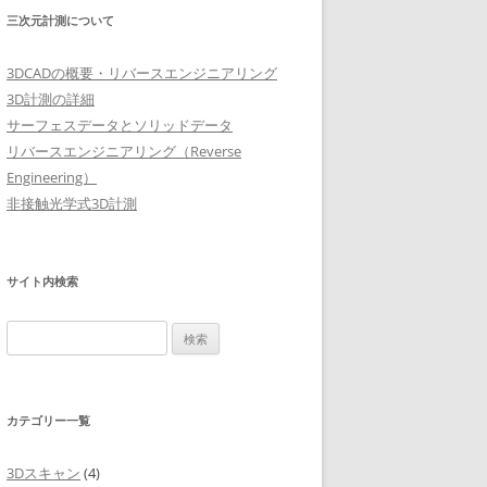
三次元計測について
3DCADの概要・リバースエンジニアリング
3D計測の詳細
サーフェスデータとソリッドデータ
リバースエンジニアリング（Reverse
Engineering）
非接触光学式3D計測
サイト内検索
検
索:
カテゴリー一覧
3Dスキャン
(4)