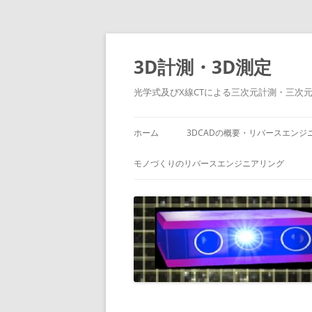
コ
ン
テ
3D計測・3D測定
ン
ツ
へ
光学式及びX線CTによる三次元計測・三次
ス
キ
ッ
プ
ホーム
3DCADの概要・リバースエンジ
モノづくりのリバースエンジニアリング