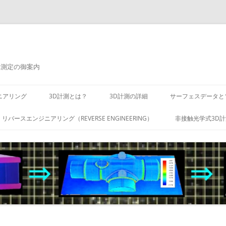
元測定の御案内
ニアリング
3D計測とは？
3D計測の詳細
サーフェスデータと
リバースエンジニアリング（REVERSE ENGINEERING）
非接触光学式3D計