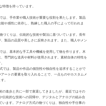
な特徴を持っています。
式では、手作業や職人技術が重要な役割を果たします。製品
技能や感性に依存し、熟練した職人の手によって行われま
の物づくりは、伝統的な技術や製法に基づいています。長年
が、製品の品質や美しさに反映されます。また、職人やメン
。
式では、基本的な手工具や機械を使用して物を作ります。木
は、専門的な道具や材料が使用されます。素材自体の特性を
す。
方式では、製品や作品の個別性や独自性を追求することがで
やアートの要素を取り入れることで、一点ものやカスタムメ
ます。
術の進歩と共に一部で衰退してきましたが、最近ではその
や伝統的な技術への回帰や、デジタルとアナログの組み合
ています。アナログ方式の物づくりは、独自性や手仕事の