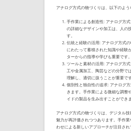
アナログ方式の物づくりは、以下のよう
手作業による創造性: アナログ方
の詳細なデザインや加工は、人の
す。
伝統と経験の活用: アナログ方式
にわたって蓄積された知識や経験
ターからの指導や学びも重要です
ツールと素材の活用: アナログ方
工や金属加工、陶芸などの分野で
理解し、適切に扱うことが重要で
個別性と独自性の追求: アナログ
きます。手作業による微細な調整
イドの製品を生み出すことができ
アナログ方式の物づくりは、デジタル技
魅力が再評価されつつあります。手作業
わせによる新しいアプローチが注目され