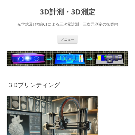
コ
ン
3D計測・3D測定
テ
ン
ツ
へ
光学式及びX線CTによる三次元計測・三次元測定の御案内
ス
キ
ッ
プ
メニュー
３Dプリンティング