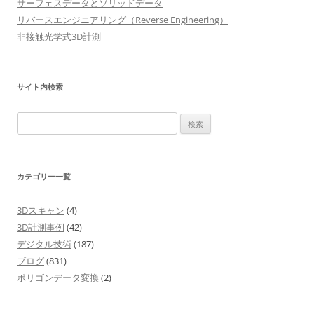
シ
サーフェスデータとソリッドデータ
リバースエンジニアリング（Reverse Engineering）
ョ
非接触光学式3D計測
ン
サイト内検索
検
索:
カテゴリー一覧
3Dスキャン
(4)
3D計測事例
(42)
デジタル技術
(187)
ブログ
(831)
ポリゴンデータ変換
(2)