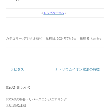
＜
トップページへ
＞
カテゴリー:
デジタル技術
| 投稿日:
2024年7月9日
|
投稿者:
kamiya
投
←
ラピダス
ナトリウムイオン電池の特徴
→
稿
ナ
三次元計測について
ビ
ゲ
3DCADの概要・リバースエンジニアリング
ー
3D計測の詳細