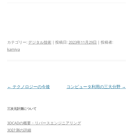
カテゴリー:
デジタル技術
| 投稿日:
2023年11月29日
|
投稿者:
kamiya
投
←
テクノロジーの今後
コンピュータ利用の三大分野
→
稿
ナ
三次元計測について
ビ
ゲ
3DCADの概要・リバースエンジニアリング
ー
3D計測の詳細