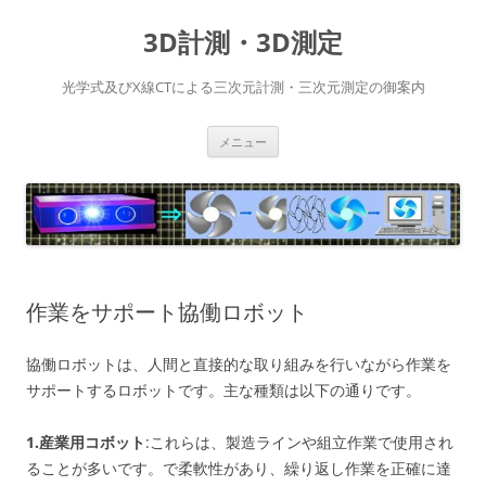
コ
ン
3D計測・3D測定
テ
ン
ツ
へ
光学式及びX線CTによる三次元計測・三次元測定の御案内
ス
キ
ッ
プ
メニュー
作業をサポート協働ロボット
協働ロボットは、人間と直接的な取り組みを行いながら作業を
サポートするロボットです。主な種類は以下の通りです。
1.産業用コボット
:これらは、製造ラインや組立作業で使用され
ることが多いです。で柔軟性があり、繰り返し作業を正確に達