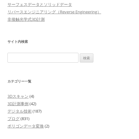
シ
サーフェスデータとソリッドデータ
リバースエンジニアリング（Reverse Engineering）
ョ
非接触光学式3D計測
ン
サイト内検索
検
索:
カテゴリー一覧
3Dスキャン
(4)
3D計測事例
(42)
デジタル技術
(187)
ブログ
(831)
ポリゴンデータ変換
(2)