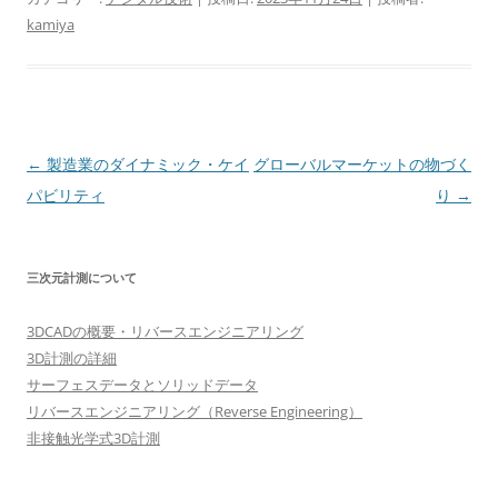
kamiya
投
←
製造業のダイナミック・ケイ
グローバルマーケットの物づく
稿
パビリティ
り
→
ナ
ビ
三次元計測について
ゲ
ー
3DCADの概要・リバースエンジニアリング
シ
3D計測の詳細
ョ
サーフェスデータとソリッドデータ
リバースエンジニアリング（Reverse Engineering）
ン
非接触光学式3D計測