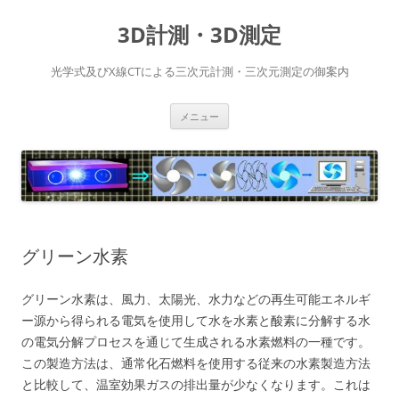
コ
ン
3D計測・3D測定
テ
ン
ツ
へ
光学式及びX線CTによる三次元計測・三次元測定の御案内
ス
キ
ッ
プ
メニュー
グリーン水素
グリーン水素は、風力、太陽光、水力などの再生可能エネルギ
ー源から得られる電気を使用して水を水素と酸素に分解する水
の電気分解プロセスを通じて生成される水素燃料の一種です。
この製造方法は、通常化石燃料を使用する従来の水素製造方法
と比較して、温室効果ガスの排出量が少なくなります。これは